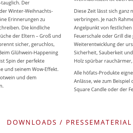
tauglich. Der
 der Winter-Weihnachts-
Diese Zeit lässt sich ganz
höne Erinnerungen zu
verbringen. Je nach Rahme
hreiben. Die kindliche
Angelpunkt von festlichen
prüche der Eltern – Groß und
Feuerschale oder Grill di
brennt sicher, geruchlos,
Weiterentwicklung der urs
. Beim Glühwein-Happening
Sicherheit, Sauberkeit un
st Spin der perfekte
Holz spürbar rauchärmer, 
e und seinem Wow-Effekt.
Alle höfats-Produkte eign
Rotwein und dem
Anlässe, wie zum Beispiel 
n.
Square Candle oder der F
DOWNLOADS / PRESSEMATERIAL