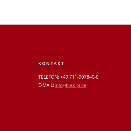
KONTAKT
TELEFON: +49 711-907840-0
E-MAIL:
info@blies-pr.de