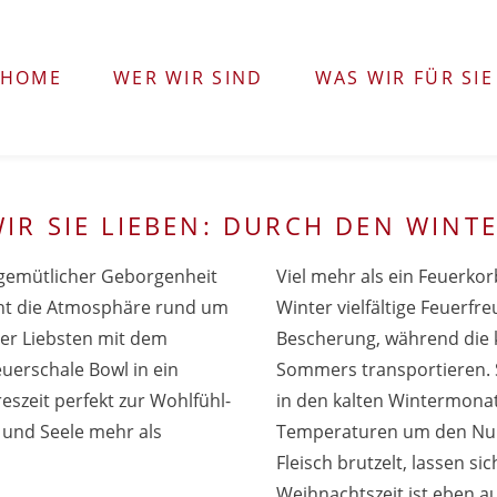
HOME
WER WIR SIND
WAS WIR FÜR SIE
WIR SIE LIEBEN: DURCH DEN WINT
t gemütlicher Geborgenheit
Viel mehr als ein Feuerko
cht die Atmosphäre rund um
Winter vielfältige Feuerfr
der Liebsten mit dem
Bescherung, während die 
uerschale Bowl in ein
Sommers transportieren. 
eszeit perfekt zur Wohlfühl-
in den kalten Wintermonat
und Seele mehr als
Temperaturen um den Null
Fleisch brutzelt, lassen 
Weihnachtszeit ist eben a