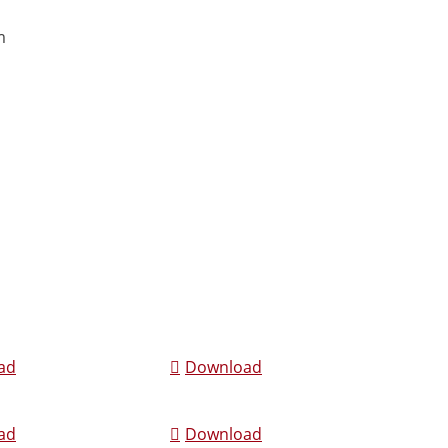
m
m
ad
Download
ad
Download