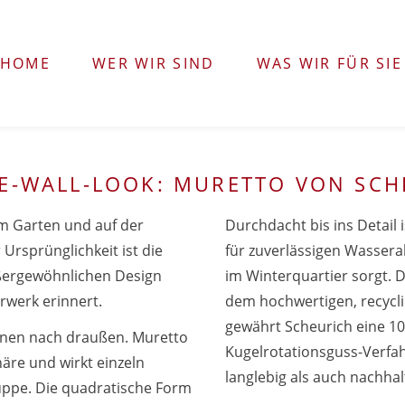
HOME
WER WIR SIND
WAS WIR FÜR SIE
E-WALL-LOOK: MURETTO VON SCH
im Garten und auf der
Durchdacht bis ins Detail 
 Ursprünglichkeit ist die
für zuverlässigen Wasser
ußergewöhnlichen Design
im Winterquartier sorgt. 
rwerk erinnert.
dem hochwertigen, recycli
gewährt Scheurich eine 10
innen nach draußen. Muretto
Kugelrotationsguss-Verfah
äre und wirkt einzeln
langlebig als auch nachha
ruppe. Die quadratische Form