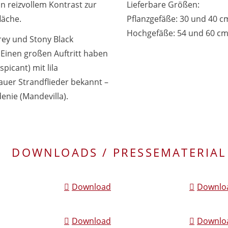
in reizvollem Kontrast zur
Lieferbare Größen:
läche.
Pflanzgefäße: 30 und 40 c
Hochgefäße: 54 und 60 c
rey und Stony Black
 Einen großen Auftritt haben
picant) mit lila
auer Strandflieder bekannt –
nie (Mandevilla).
DOWNLOADS / PRESSEMATERIAL
Download
Downlo
Download
Downlo