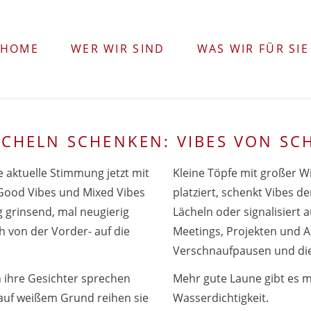
HOME
WER WIR SIND
WAS WIR FÜR SIE
ÄCHELN SCHENKEN: VIBES VON SC
e aktuelle Stimmung jetzt mit
Kleine Töpfe mit großer W
Good Vibes und Mixed Vibes
platziert, schenkt Vibes d
g grinsend, mal neugierig
Lächeln oder signalisiert 
h von der Vorder- auf die
Meetings, Projekten und A
Verschnaufpausen und die 
ihre Gesichter sprechen
Mehr gute Laune gibt es 
auf weißem Grund reihen sie
Wasserdichtigkeit.