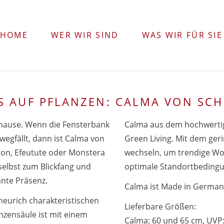
HOME
WER WIR SIND
WAS WIR FÜR SIE
S AUF PFLANZEN: CALMA VON SC
Zuhause. Wenn die Fensterbank
Calma aus dem hochwertige
egfällt, dann ist Calma von
Green Living. Mit dem ger
ron, Efeutute oder Monstera
wechseln, um trendige Wo
 selbst zum Blickfang und
optimale Standortbedingu
nte Präsenz.
Calma ist Made in German
heurich charakteristischen
Lieferbare Größen:
nzensäule ist mit einem
Calma: 60 und 65 cm, UVP: